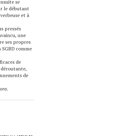
ensuite se
ur le débutant
 verbeuse et à
us pressés
nvaincu, une
re ses propres
urs SGBD comme
ficaces de
r déroutante,
ronnements de
ora
.