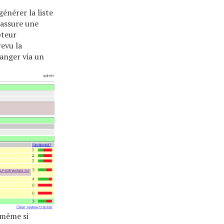
énérer la liste
 assure une
pteur
evu la
hanger via un
même si