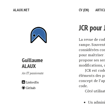
ALAUX.NET
CV (EN)
ARTIC
JCR pour 
La revue de cod
rampe. Souvent 
considérées com
pour maîtriser 
Guillaume
propose ses ser
ALAUX
modifications, 
JCR est cod
An IT passionate
éléments des pr
concept de l’ap
LinkedIn
code.
Github
Côté utilisa
Un admini