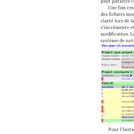
peut paraître 
Une fois ces
des fichiers mod
clarté lors de 
s’incrémente et
modification. L
système de not
Pour l’inst