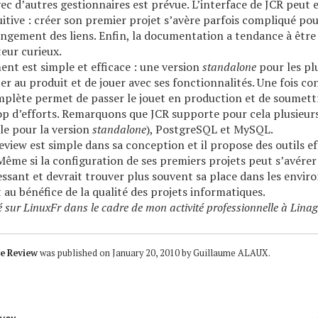
vec d’autres gestionnaires est prévue. L’interface de JCR peut 
uitive : créer son premier projet s’avère parfois compliqué po
rangement des liens. Enfin, la documentation a tendance à être
teur curieux.
ent est simple et efficace : une version
standalone
pour les pl
r au produit et de jouer avec ses fonctionnalités. Une fois co
mplète permet de passer le jouet en production et de soumett
rop d’efforts. Remarquons que JCR supporte pour cela plusie
ile pour la version
standalone
), PostgreSQL et MySQL.
eview est simple dans sa conception et il propose des outils ef
Même si la configuration de ses premiers projets peut s’avére
essant et devrait trouver plus souvent sa place dans les envi
u bénéfice de la qualité des projets informatiques.
é sur
LinuxFr
dans le cadre de mon activité professionnelle à
Linag
de Review
was published on
January 20, 2010
by
Guillaume ALAUX
.