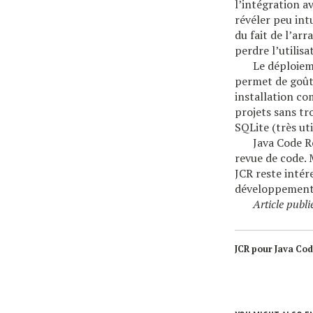
l’intégration a
révéler peu int
du fait de l’ar
perdre l’utilisa
Le déploiem
permet de goûte
installation co
projets sans t
SQLite (très ut
Java Code R
revue de code. 
JCR reste intér
développement a
Article publi
JCR pour Java Co