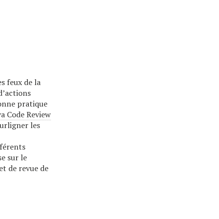
s feux de la
d’actions
onne pratique
va Code Review
surligner les
fférents
e sur le
et de revue de