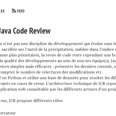
LES
FEED
Java Code Review
e n’est pas une discipline du développement qui évolue sous le
sacrifiée sur l’autel de la précipitation, oubliée dans l’ombre 
me plus prioritaires, la revue de code reste cependant une b
la qualité des développements au sein de son/ses équipe(s).
Ja
vices simples mais efficaces : présenter les derniers
commits
, 
compter le nombre de relectures des modifications etc.
é en Python et utilise une base de données pour stocker les di
ojets en cours de revue. L’architecture technique de JCR repos
plication web consultable par les différents acteurs d’un proj
teur, JCR propose différents rôles:
strateur